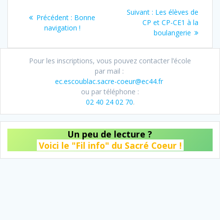
Navigation
e
t
Article
Suivant :
Les élèves de
b
a
Article
Précédent :
Bonne
de
suivant
CP et CP-CE1 à la
o
g
précédent
navigation !
:
boulangerie
:
o
e
l’article
k
r
Pour les inscriptions, vous pouvez contacter l’école
par mail :
ec.escoublac.sacre-coeur@ec44.fr
ou par téléphone :
02 40 24 02 70
.
Un peu de lecture ?
Voici le "Fil info" du Sacré Coeur !