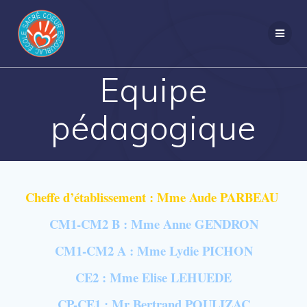
Passer
au
contenu
Equipe
pédagogique
Cheffe d’établissement : Mme Aude PARBEAU
CM1-CM2 B : Mme Anne GENDRON
CM1-CM2 A : Mme Lydie PICHON
CE2 : Mme Elise LEHUEDE
CP-CE1 : Mr Bertrand POULIZAC