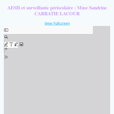
AESH et surveillante périscolaire : Mme Sandrine
CARRATIE LACOUR
View Fullscreen
Aller
au
contenu
PDF