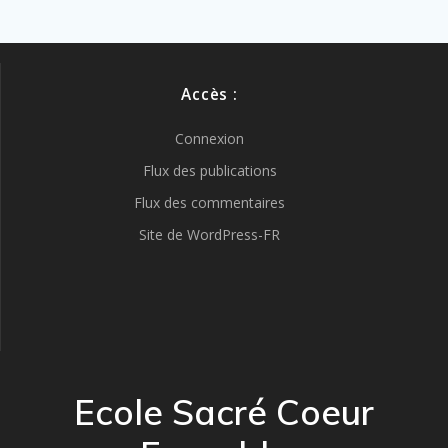
c
r
e
t
b
a
o
g
Accès :
o
e
k
r
Connexion
Flux des publications
Flux des commentaires
Site de WordPress-FR
Ecole Sacré Coeur