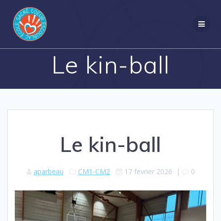
Passer
au
contenu
Le kin-ball
Le kin-ball
aparbeau
CM1-CM2
17 février 2026
|
0