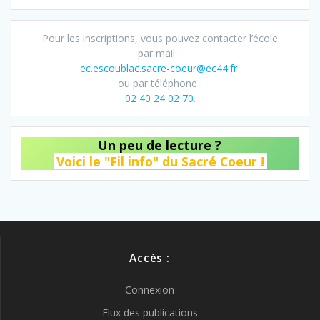
Pour les inscriptions, vous pouvez contacter l’école
par mail :
ec.escoublac.sacre-coeur@ec44.fr
ou par téléphone :
02 40 24 02 70
.
Un peu de lecture ?
Voici le "Fil info" du Sacré Coeur !
Accès :
Connexion
Flux des publications