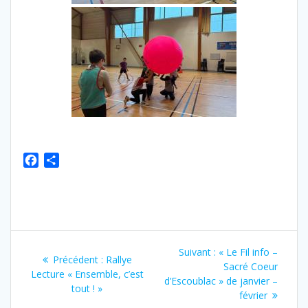
F
P
a
a
c
r
e
t
b
a
o
g
Navigation
o
e
Article
Suivant :
« Le Fil info –
Article
Précédent :
Rallye
de
k
r
suivant
Sacré Coeur
précédent
Lecture « Ensemble, c’est
:
d’Escoublac » de janvier –
:
tout ! »
l’article
février