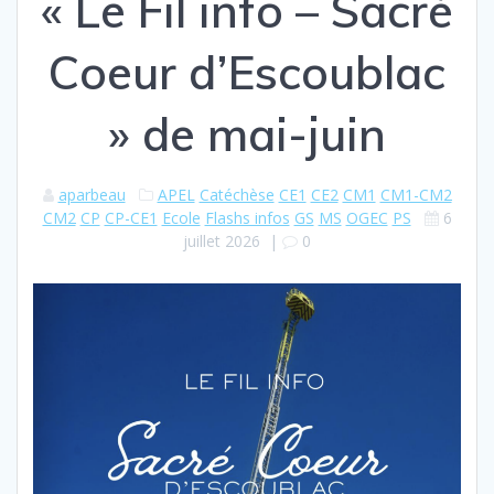
« Le Fil info – Sacré
Coeur d’Escoublac
» de mai-juin
aparbeau
APEL
Catéchèse
CE1
CE2
CM1
CM1-CM2
CM2
CP
CP-CE1
Ecole
Flashs infos
GS
MS
OGEC
PS
6
juillet 2026
|
0