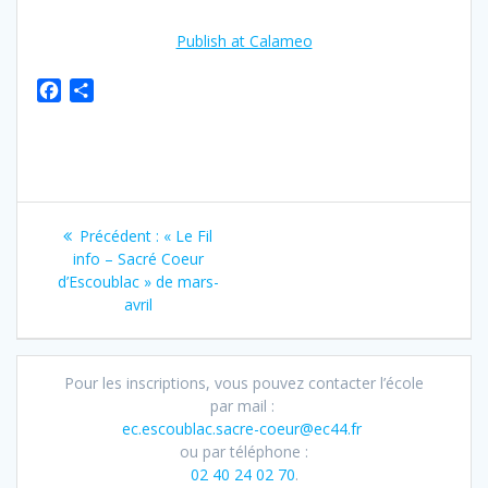
Publish at Calameo
F
P
a
a
c
r
e
t
b
a
o
g
Navigation
o
e
Article
Précédent :
« Le Fil
de
k
r
précédent
info – Sacré Coeur
:
d’Escoublac » de mars-
l’article
avril
Pour les inscriptions, vous pouvez contacter l’école
par mail :
ec.escoublac.sacre-coeur@ec44.fr
ou par téléphone :
02 40 24 02 70
.