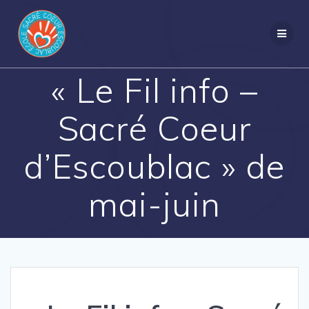
Passer
au
contenu
« Le Fil info –
Sacré Coeur
d’Escoublac » de
mai-juin