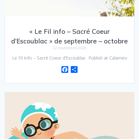
« Le Fil info – Sacré Coeur
d’Escoublac » de septembre – octobre
22 novembre 2025
Le Fil Info – Sacré Coeur d’Escoublac Publish at Calameo
F
P
a
a
c
r
e
t
b
a
o
g
o
e
k
r