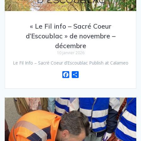
« Le Fil info – Sacré Coeur
d’Escoublac » de novembre –
décembre
10 janvier 2026
Le Fil Info – Sacré Coeur d’Escoublac Publish at Calameo
F
P
a
a
c
r
e
t
b
a
o
g
o
e
k
r