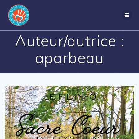
Passer
au
contenu
Auteur/autrice :
aparbeau