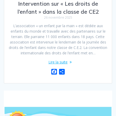
Intervention sur « Les droits de
l’enfant » dans la classe de CE2
26 novembre 2025
L’association « un enfant par la main » est dédiée aux
enfants du monde et travaille avec des partenaires sur le
terrain. Elle parraine 11 000 enfants dans 18 pays. Cette
association est intervenue le lendemain de la journée des
droits de l’enfant dans notre classe de C.E.2. La convention
internationale des droits de l’enfant met en…
Lire la suite
F
P
a
a
c
r
e
t
b
a
o
g
o
e
k
r