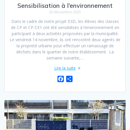
Sensibilisation à l’environnement
20 décembre 2025
Dans le cadre de notre projet E3D, les élèves des classes
de CP et CP-CE1 ont été sensibilisés à l’environnement en
participant à deux activités proposées par la municipalité.
Le vendredi 14 novembre, ils ont rencontré deux agents de
la propreté urbaine pour effectuer un ramassage de
déchets dans le quartier de notre établissement. La
semaine suivante,…
Lire la suite
F
P
a
a
c
r
e
t
b
a
o
g
o
e
k
r