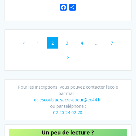
F
P
a
a
c
r
e
t
Navigation
b
a
o
g
Page
Page
Page
Page
Page
1
2
3
4
…
7
au
o
e
k
r
sein
des
articles
Pour les inscriptions, vous pouvez contacter l’école
par mail :
ec.escoublac.sacre-coeur@ec44.fr
ou par téléphone :
02 40 24 02 70
.
Un peu de lecture ?