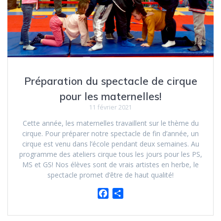
Préparation du spectacle de cirque
pour les maternelles!
11 février 2021
Cette année, les maternelles travaillent sur le thème du
cirque. Pour préparer notre spectacle de fin d’année, un
cirque est venu dans l’école pendant deux semaines. Au
programme des ateliers cirque tous les jours pour les PS,
MS et GS! Nos élèves sont de vrais artistes en herbe, le
spectacle promet d’être de haut qualité!
F
P
a
a
c
r