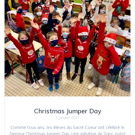
k
r
Christmas Jumper Day
7 janvier 2021
Comme tous ans, les élèves du Sacré Coeur ont célébré le
fameux Christmas Jumper Day. Une initiative de Gary, notre