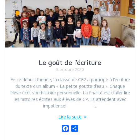
o
e
k
r
Le goût de l’écriture
8 octobre 2020
En ce début d’année, la classe de CE2 a participé à l’écriture
du texte d’un album « La petite goutte d’eau ». Chaque
élève écrit son histoire personnelle. La finalité est d’aller lire
les histoires écrites aux élèves de CP. Ils attendent avec
impatience! …
Lire la suite
F
P
a
a