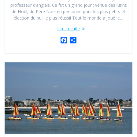
professeur d’anglais. Ce fut un grand jour : venue des lutins
de Noël, du Père Noël en personne pour les plus petits et
élection du pull le plus réussi! Tout le monde a joué le…
Lire la suite
F
P
a
a
c
r
e
t
b
a
o
g
o
e
k
r