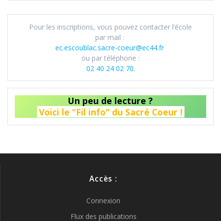
sein
des
Pour les inscriptions, vous pouvez contacter l’école
par mail :
articles
ec.escoublac.sacre-coeur@ec44.fr
ou par téléphone :
02 40 24 02 70
.
Un peu de lecture ?
Voici le "Fil info" du Sacré Coeur !
Accès :
Connexion
Flux des publications