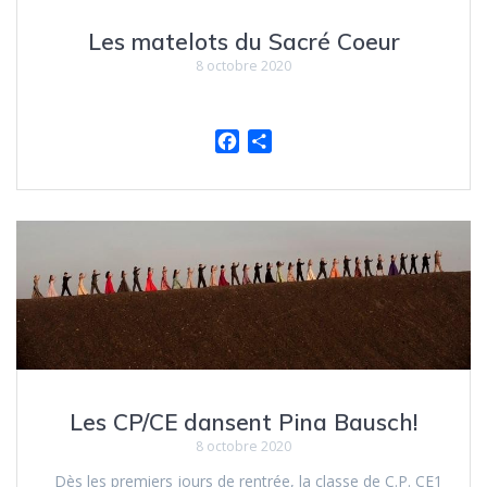
Les matelots du Sacré Coeur
8 octobre 2020
F
P
a
a
c
r
e
t
b
a
o
g
o
e
k
r
Les CP/CE dansent Pina Bausch!
8 octobre 2020
Dès les premiers jours de rentrée, la classe de C.P. CE1