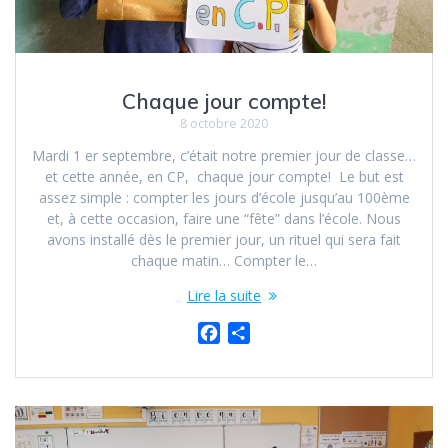
Chaque jour compte!
8 octobre 2020
Mardi 1 er septembre, c’était notre premier jour de classe…
et cette année, en CP, chaque jour compte! Le but est
assez simple : compter les jours d’école jusqu’au 100ème
et, à cette occasion, faire une “fête” dans l’école. Nous
avons installé dès le premier jour, un rituel qui sera fait
chaque matin… Compter le…
Lire la suite
F
P
a
a
c
r
e
t
b
a
o
g