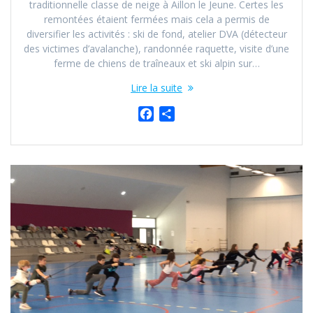
traditionnelle classe de neige à Aillon le Jeune. Certes les
remontées étaient fermées mais cela a permis de
diversifier les activités : ski de fond, atelier DVA (détecteur
des victimes d’avalanche), randonnée raquette, visite d’une
ferme de chiens de traîneaux et ski alpin sur…
Lire la suite
F
P
a
a
c
r
e
t
b
a
o
g
o
e
k
r