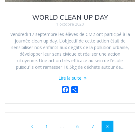
WORLD CLEAN UP DAY
1 octobre 2020
Vendredi 17 septembre les élèves de CM2 ont participé à la
journée clean up day. L’objectif de cette action était de
sensibiliser nos enfants aux dégâts de la pollution urbaine,
développer leur sens civique et réaliser une action
citoyenne. Une action très efficace au sein de l’école
puisqu’ils ont ramasser 10.5kg de déchets autour de…
Lire la suite
F
P
a
a
c
r
e
t
Navigation
b
a
o
g
Page
Page
Page
Page
1
…
6
7
8
au
o
e
k
r