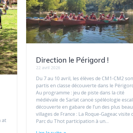
Direction le Périgord !
22 avril 2026
Du 7 au 10 avril, les élèves de CM1-CM2 son
partis en classe découverte dans le Périgord
Au programme : jeu de piste dans la cité
médiévale de Sarlat canoë spéléologie esca
découverte en gabare de l’un des plus beau
villages de France : La Roque-Gageac visite 
 at
Parc du Thot participation à un…
Lire la suite