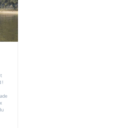
t
 !
lade
x
du