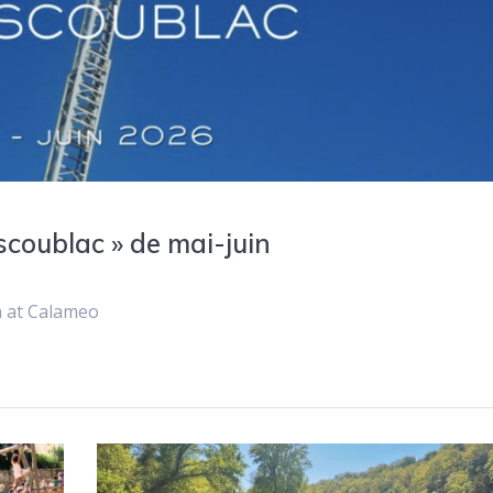
Escoublac » de mai-juin
h at Calameo