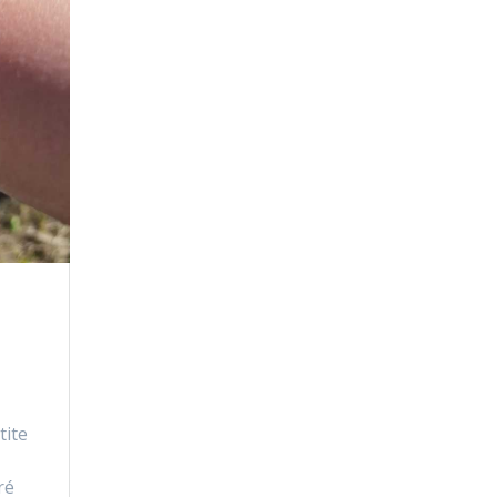
tite
ré