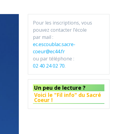
Pour les inscriptions, vous
pouvez contacter l’école
par mail :
ec.escoublac.sacre-
coeur@ec44.fr
ou par téléphone :
02 40 24 02 70
.
Un peu de lecture ?
Voici le "Fil info" du Sacré
Coeur !