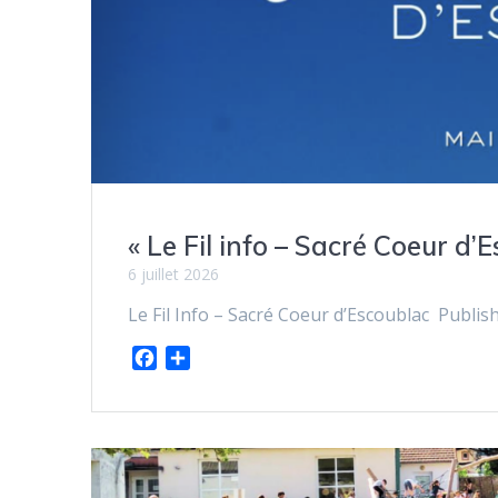
« Le Fil info – Sacré Coeur d’
6 juillet 2026
Le Fil Info – Sacré Coeur d’Escoublac Publis
F
P
a
a
c
r
e
t
b
a
o
g