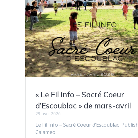
o
e
k
r
« Le Fil info – Sacré Coeur
d’Escoublac » de mars-avril
29 avril 2026
Le Fil Info – Sacré Coeur d’Escoublac Publish
Calameo