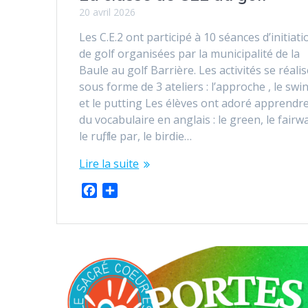
20 avril 2026
Les C.E.2 ont participé à 10 séances d’initiati
de golf organisées par la municipalité de la
Baule au golf Barrière. Les activités se réali
sous forme de 3 ateliers : l’approche , le swi
et le putting Les élèves ont adoré apprendr
du vocabulaire en anglais : le green, le fairw
le ruff, le par, le birdie…
Lire la suite
F
P
a
a
c
r
e
t
b
a
o
g
o
e
k
r